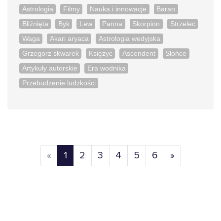
Astrologia
Filmy
Nauka i innowacje
Baran
Bliźnięta
Byk
Lew
Panna
Skorpion
Strzelec
Waga
Akari aryaca
Astrologia wedyjska
Grzegorz skwarek
Księżyc
Ascendent
Słońce
Artykuły autorskie
Era wodnika
Przebudzenie ludzkości
Previous
Next
«
1
2
3
4
5
6
»