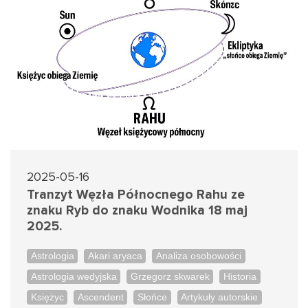
2025-05-16
Tranzyt Węzła Północnego Rahu ze
znaku Ryb do znaku Wodnika 18 maj
2025.
Astrologia
Akari aryaca
Analiza osobowości
Astrologia wedyjska
Grzegorz skwarek
Historia
Księżyc
Ascendent
Słońce
Artykuły autorskie