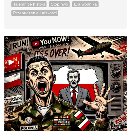
Tajemnice historii
Stop nwo
Era wodnika
Przebudzenie ludzkości