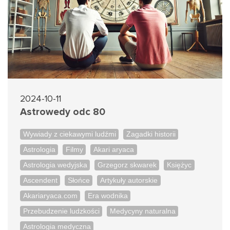
2024-10-11
Astrowedy odc 80
Wywiady z ciekawymi ludźmi
Zagadki historii
Astrologia
Filmy
Akari aryaca
Astrologia wedyjska
Grzegorz skwarek
Księżyc
Ascendent
Słońce
Artykuły autorskie
Akariaryaca.com
Era wodnika
Przebudzenie ludzkości
Medycyny naturalna
Astrologia medyczna