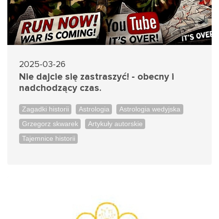
2025-03-26
Nie dajcie się zastraszyć! - obecny i
nadchodzący czas.
Zagadki historii
Astrologia
Astrologia wedyjska
Grzegorz skwarek
Artykuły autorskie
Tajemnice historii