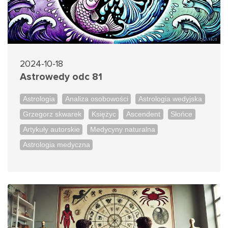
2024-10-18
Astrowedy odc 81
Astrologia
Analiza osobowości
Astrologia wedyjska
Grzegorz skwarek
Księżyc
Ascendent
Słońce
Artykuły autorskie
Medycyny naturalna
Astrologia medyczna