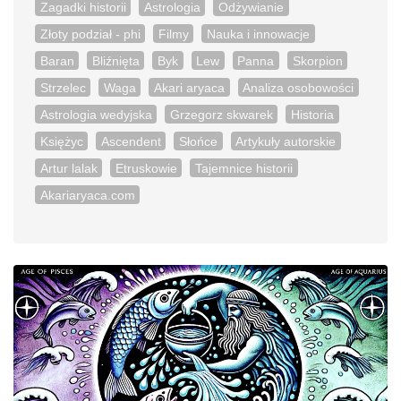
Zagadki historii
Astrologia
Odżywianie
Złoty podział - phi
Filmy
Nauka i innowacje
Baran
Bliźnięta
Byk
Lew
Panna
Skorpion
Strzelec
Waga
Akari aryaca
Analiza osobowości
Astrologia wedyjska
Grzegorz skwarek
Historia
Księżyc
Ascendent
Słońce
Artykuły autorskie
Artur lalak
Etruskowie
Tajemnice historii
Akariaryaca.com