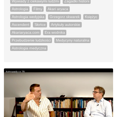
Wywiady z ciekawymi ludźmi
Zagadki historii
Astrologia
Filmy
Akari aryaca
Astrologia wedyjska
Grzegorz skwarek
Księżyc
Ascendent
Słońce
Artykuły autorskie
Akariaryaca.com
Era wodnika
Przebudzenie ludzkości
Medycyny naturalna
Astrologia medyczna