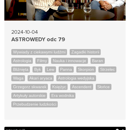
2024-10-04
ASTROWEDY odc 79
Wywiady z ciekawymi ludźmi
Zagadki historii
Astrologia
Filmy
Nauka i innowacje
Baran
Bliźnięta
Byk
Lew
Panna
Skorpion
Strzelec
Waga
Akari aryaca
Astrologia wedyjska
Grzegorz skwarek
Księżyc
Ascendent
Słońce
Artykuły autorskie
Era wodnika
Przebudzenie ludzkości