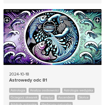
2024-10-18
Astrowedy odc 81
Astrologia
Analiza osobowości
Astrologia wedyjska
Grzegorz skwarek
Księżyc
Ascendent
Słońce
Artykuły autorskie
Medycyny naturalna