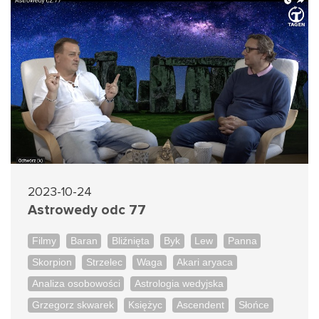
2023-10-24
Astrowedy odc 77
Filmy
Baran
Bliźnięta
Byk
Lew
Panna
Skorpion
Strzelec
Waga
Akari aryaca
Analiza osobowości
Astrologia wedyjska
Grzegorz skwarek
Księżyc
Ascendent
Słońce