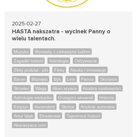
2025-02-27
HASTA nakszatra - wycinek Panny o
wielu talentach.
Muzyka
Wywiady z ciekawymi ludźmi
Zagadki historii
Astrologia
Odżywianie
Złoty podział - phi
Filmy
Nauka i innowacje
Baran
Bliźnięta
Byk
Lew
Panna
Skorpion
Strzelec
Waga
Akari aryaca
Analiza osobowości
Astrologia wedyjska
Grzegorz skwarek
Historia
Księżyc
Ascendent
Słońce
Artykuły autorskie
Artur lalak
Etruskowie
Tajemnice historii
Akariaryaca.com