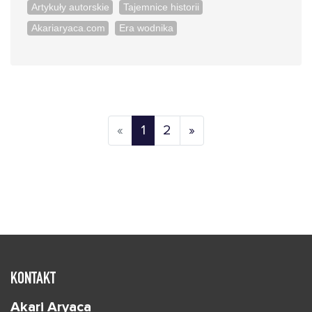
Artykuły autorskie
Tajemnice historii
Akariaryaca.com
Era wodnika
Previous
Next
«
1
2
»
KONTAKT
Akari Aryaca