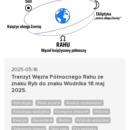
2025-05-16
Tranzyt Węzła Północnego Rahu ze
znaku Ryb do znaku Wodnika 18 maj
2025.
Astrologia
Akari aryaca
Analiza osobowości
Astrologia wedyjska
Grzegorz skwarek
Historia
Księżyc
Ascendent
Słońce
Artykuły autorskie
Tajemnice historii
Stop nwo
Era wodnika