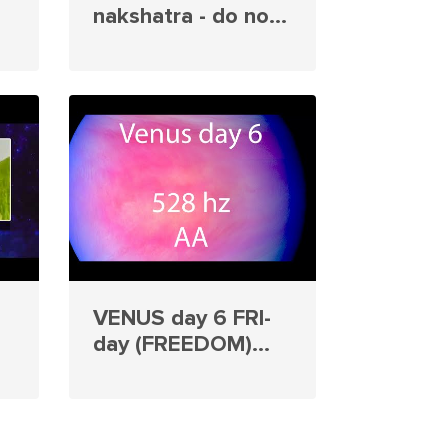
nakshatra - do not
get attached to
material things
z
VENUS day 6 FRI-
day (FREEDOM)
Akari Aryaca 528
hz
n