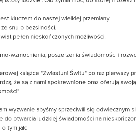
 istoty ludzkiej. Olbrzymia moc, do której możesz 
est kluczem do naszej wielkiej przemiany.
 ze snu o bezsilności.
świat pełen nieskończonych możliwości.
samo-wzmocnienia, poszerzenia świadomości i rozw
lerowej książce "Zwiastuni Świtu" po raz pierwszy p
rdzą, że są z nami spokrewnione oraz oferują swo
domości"
nam wyzwanie abyśmy sprzeciwili się odwiecznym s
ze do otwarcia ludzkiej świadomości na nieskończ
 o tym jak: