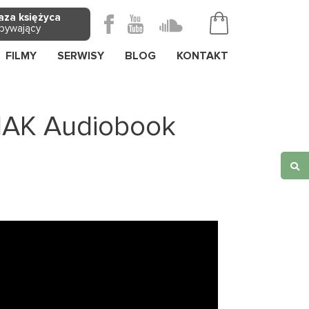
aza księżyca
bywający
FILMY
SERWISY
BLOG
KONTAKT
IAK Audiobook