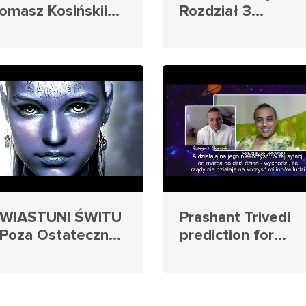
omasz Kosińskii
Rozdział 3
rzegorz Skwarek
BARBARA
022
MARCINIAK
Audiobook 528 H
WIASTUNI ŚWITU
Prashant Trivedi
 Poza Ostateczną
prediction for
ranią (Barbara
2020-2022 great
arciniak) 528 hz
conjunction of
Jupiter and Satur
Napisy PL