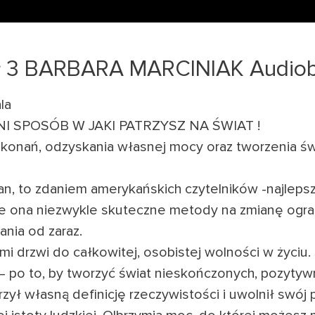
ał 3 BARBARA MARCINIAK Audio
la
I SPOSÓB W JAKI PATRZYSZ NA ŚWIAT !
konań, odzyskania własnej mocy oraz tworzenia św
n, to zdaniem amerykańskich czytelników -najlepsz
je ona niezwykle skuteczne metody na zmianę ogran
nia od zaraz.
i drzwi do całkowitej, osobistej wolności w życiu. 
 po to, by tworzyć świat nieskończonych, pozytyw
zył własną definicję rzeczywistości i uwolnił swój 