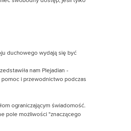
mieć swobodny dostęp, jeśli tylko
oju duchowego wydają się być
rzedstawiła nam Plejadian -
ją pomoc i przewodnictwo podczas
iłom ograniczającym świadomość.
one pole możliwości "znaczącego