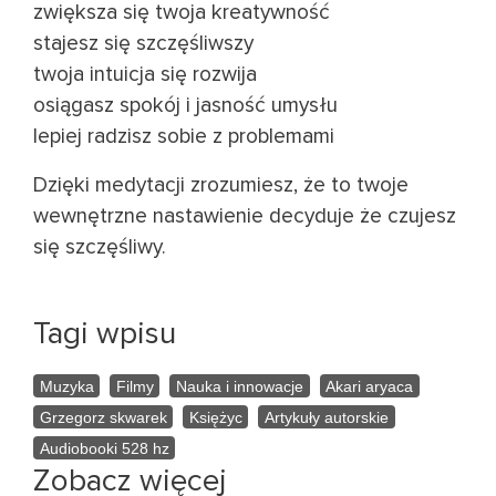
zwiększa się twoja kreatywność
stajesz się szczęśliwszy
twoja intuicja się rozwija
osiągasz spokój i jasność umysłu
lepiej radzisz sobie z problemami
Dzięki medytacji zrozumiesz, że to twoje
wewnętrzne nastawienie decyduje że czujesz
się szczęśliwy.
Tagi wpisu
Muzyka
Filmy
Nauka i innowacje
Akari aryaca
Grzegorz skwarek
Księżyc
Artykuły autorskie
Audiobooki 528 hz
Zobacz więcej