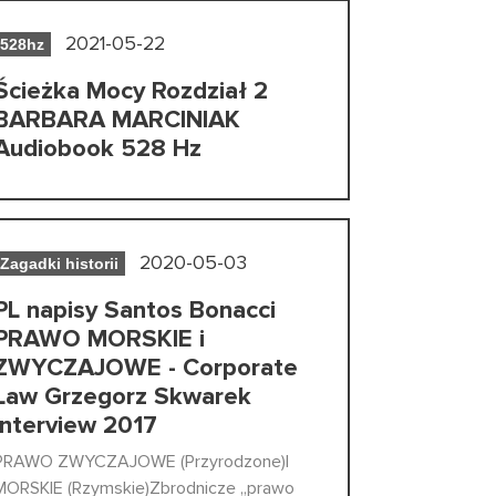
2021-05-22
528hz
Ścieżka Mocy Rozdział 2
BARBARA MARCINIAK
Audiobook 528 Hz
2020-05-03
Zagadki historii
PL napisy Santos Bonacci
PRAWO MORSKIE i
ZWYCZAJOWE - Corporate
Law Grzegorz Skwarek
interview 2017
PRAWO ZWYCZAJOWE (Przyrodzone)I
MORSKIE (Rzymskie)Zbrodnicze „prawo