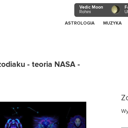
Vedic Moon
F
Rohini
U
ASTROLOGIA
MUZYKA
zodiaku - teoria NASA -
Z
Wy