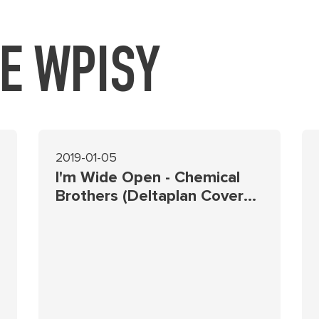
NE WPISY
2019-01-05
I'm Wide Open - Chemical
Brothers (Deltaplan Cover
Version) Akari Aryaca 528 hz
rework