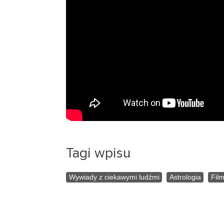
Tagi wpisu
Wywiady z ciekawymi ludźmi
Astrologia
Fil