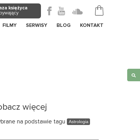
aza księżyca
bywający
FILMY
SERWISY
BLOG
KONTAKT
obacz więcej
brane na podstawie tagu
Astrologia