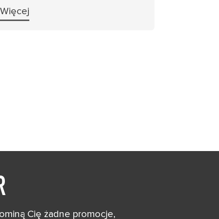
Więcej
R
 ominą Cię żadne promocje,